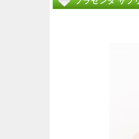
プラセンタ サプ