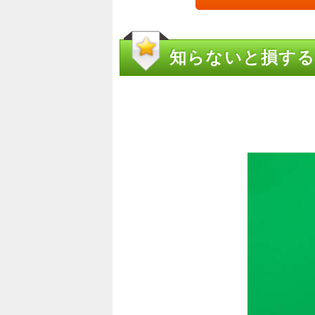
知らないと損する