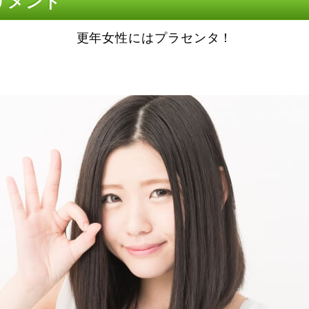
リメント
更年女性にはプラセンタ！