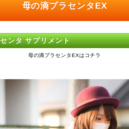
母の滴プラセンタEX
センタ サプリメント
母の滴プラセンタEXはコチラ