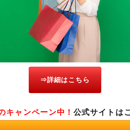
⇒詳細はこちら
のキャンペーン中！
公式サイトは