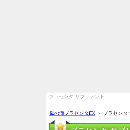
プラセンタ サプリメント
母の滴プラセンタEX
＞ プラセンタ