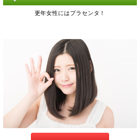
更年女性にはプラセンタ！