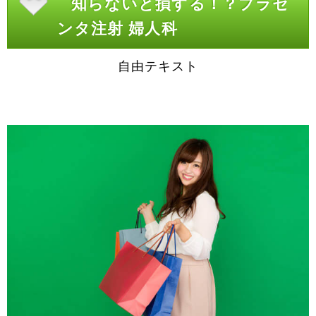
知らないと損する！？プラセ
ンタ注射 婦人科
自由テキスト